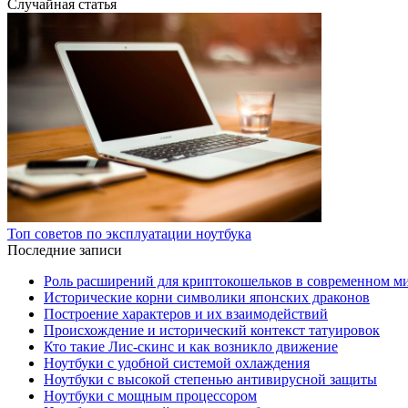
Случайная статья
Топ советов по эксплуатации ноутбука
Последние записи
Роль расширений для криптокошельков в современном м
Исторические корни символики японских драконов
Построение характеров и их взаимодействий
Происхождение и исторический контекст татуировок
Кто такие Лис-скинс и как возникло движение
Ноутбуки с удобной системой охлаждения
Ноутбуки с высокой степенью антивирусной защиты
Ноутбуки с мощным процессором