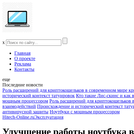
x
Главная
О проекте
Реклама
Контакты
еще
Последние новости
Роль расширений для криптокошельков в современном мире к
исторический контекст татуировок
Кто такие Лис-скинс и как
мощным процессором
Роль расширений для криптокошельков 
взаимодействий
Происхождение и исторический контекст тату
антивирусной защиты
Ноутбуки с мощным процессором
Hitech-Online.ru
Эксплуатация
Улучшение работы ноутбука 