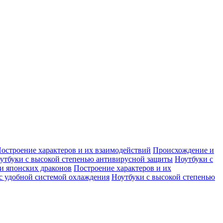
остроение характеров и их взаимодействий
Происхождение и
утбуки с высокой степенью антивирусной защиты
Ноутбуки с
и японских драконов
Построение характеров и их
с удобной системой охлаждения
Ноутбуки с высокой степенью