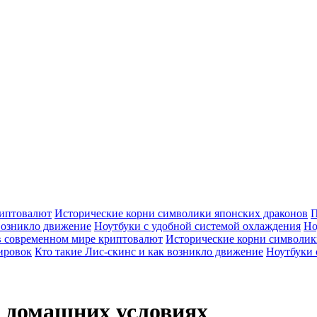
риптовалют
Исторические корни символики японских драконов
П
 возникло движение
Ноутбуки с удобной системой охлаждения
Но
в современном мире криптовалют
Исторические корни символик
ировок
Кто такие Лис-скинс и как возникло движение
Ноутбуки 
в домашних условиях