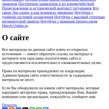
драконов
Построение характеров и их взаимодействий
Происхождение и исторический контекст татуировок
Кто
такие Лис-скинс и как возникло движение
Ноутбуки с
удобной системой охлаждения
Ноутбуки с высокой степенью
антивирусной защиты
Ноутбуки с мощным процессором
Hitech-Online.ru
О сайте
Все материалы на данном сайте взяты из открытых
источников — имеют обратную ссылку на материал в
интернете или присланы посетителями сайта и
предоставляются исключительно в ознакомительных целях.
Права на материалы принадлежат их владельцам.
Администрация сайта ответственности за содержание
материала не несет.
Если Вы обнаружили на нашем сайте материалы, которые
нарушают авторские права, принадлежащие Вам, Вашей
компании или организации, пожалуйста, сообщите нам.
Печатать