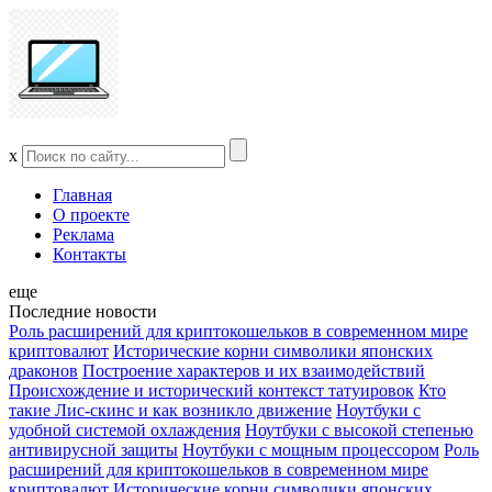
x
Главная
О проекте
Реклама
Контакты
еще
Последние новости
Роль расширений для криптокошельков в современном мире
криптовалют
Исторические корни символики японских
драконов
Построение характеров и их взаимодействий
Происхождение и исторический контекст татуировок
Кто
такие Лис-скинс и как возникло движение
Ноутбуки с
удобной системой охлаждения
Ноутбуки с высокой степенью
антивирусной защиты
Ноутбуки с мощным процессором
Роль
расширений для криптокошельков в современном мире
криптовалют
Исторические корни символики японских