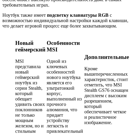
требовательных играх.
Ноутбук также имеет
подсветку клавиатуры RGB
с
возможностью индивидуальной настройки каждой клавиши,
что делает игровой процесс еще более захватывающим.
Новый
Особенности
геймерский
MSI
Дополнительные
MSI
Одной из
представила
ключевых
Кроме
новый
особенностей
вышеперечисленных
геймерский
нового ноутбука
характеристик, стоит
ноутбук из
является его
отметить, что MSI
серии Stealth,
ультратонкий
Stealth GS76 оснащен
который
корпус,
дисплеем с высоким
обещает
выполненный из
разрешением,
удивить своих
прочного
который
поклонников
алюминия, что
обеспечивает четкое
не только
придает
и реалистичное
мощным
устройству
изображение.
железом, но и
легкость и
стильным
привлекательный