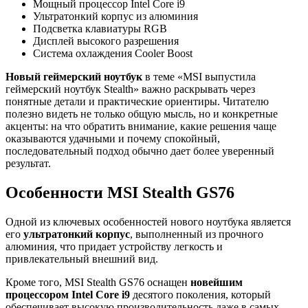
Мощный процессор Intel Core i9
Ультратонкий корпус из алюминия
Подсветка клавиатуры RGB
Дисплей высокого разрешения
Система охлаждения Cooler Boost
Новый геймерский ноутбук
в теме «MSI выпустила
геймерский ноутбук Stealth» важно раскрывать через
понятные детали и практические ориентиры. Читателю
полезно видеть не только общую мысль, но и конкретные
акценты: на что обратить внимание, какие решения чаще
оказываются удачными и почему спокойный,
последовательный подход обычно дает более уверенный
результат.
Особенности MSI Stealth GS76
Одной из ключевых особенностей нового ноутбука является
его
ультратонкий корпус
, выполненный из прочного
алюминия, что придает устройству легкость и
привлекательный внешний вид.
Кроме того, MSI Stealth GS76 оснащен
новейшим
процессором Intel Core i9
десятого поколения, который
обеспечивает высокую производительность даже в самых