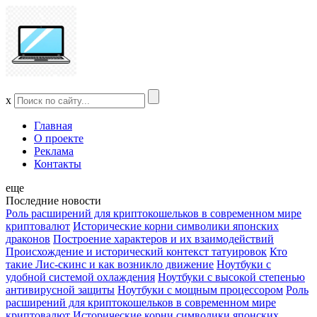
x
Главная
О проекте
Реклама
Контакты
еще
Последние новости
Роль расширений для криптокошельков в современном мире
криптовалют
Исторические корни символики японских
драконов
Построение характеров и их взаимодействий
Происхождение и исторический контекст татуировок
Кто
такие Лис-скинс и как возникло движение
Ноутбуки с
удобной системой охлаждения
Ноутбуки с высокой степенью
антивирусной защиты
Ноутбуки с мощным процессором
Роль
расширений для криптокошельков в современном мире
криптовалют
Исторические корни символики японских