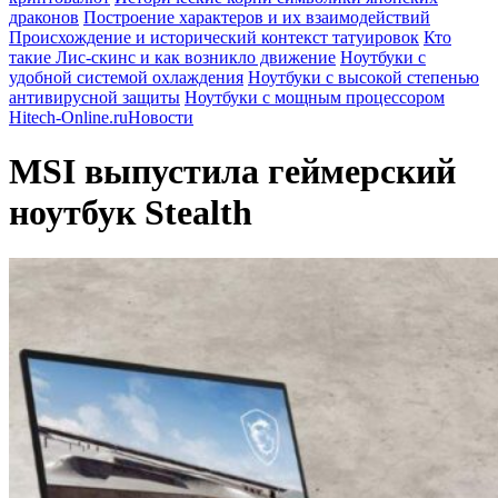
драконов
Построение характеров и их взаимодействий
Происхождение и исторический контекст татуировок
Кто
такие Лис-скинс и как возникло движение
Ноутбуки с
удобной системой охлаждения
Ноутбуки с высокой степенью
антивирусной защиты
Ноутбуки с мощным процессором
Hitech-Online.ru
Новости
MSI выпустила геймерский
ноутбук Stealth