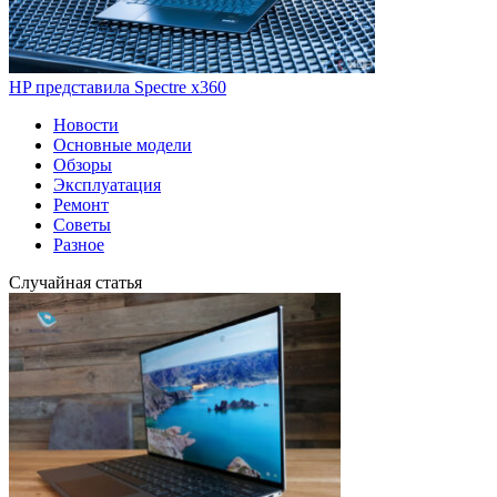
HP представила Spectre x360
Новости
Основные модели
Обзоры
Эксплуатация
Ремонт
Советы
Разное
Случайная статья