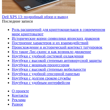
Dell XPS 13: подробный обзор и вывод
Последние записи
Роль расширений для криптокошельков в современном
мире криптовалют
Исторические корни символики японских драконов
Построение характеров и их взаимодействий
Происхождение и исторический контекст татуировок
Кто такие Лис-скинс и как возникло движение
Ноутбуки с удобной системой охлаждения
Ноутбуки с высокой степенью антивирусной защиты
Ноутбуки с мощным процессором
Ноутбуки с высокой степенью мобильности
Ноутбуки с удобной сенсорной панелью
Ноутбуки с долгим сроком службы
Ноутбуки с удобным интерфейсом
О проекте
Контакты
Реклама
Разное