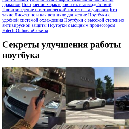
драконов
Построение характеров и их взаимодействий
Происхождение и исторический контекст татуировок
Кто
такие Лис-скинс и как возникло движение
Ноутбуки с
удобной системой охлаждения
Ноутбуки с высокой степенью
антивирусной защиты
Ноутбуки с мощным процессором
Hitech-Online.ru
Советы
Секреты улучшения работы
ноутбука