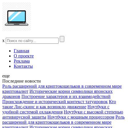
x
Главная
О проекте
Реклама
Контакты
еще
Последние новости
Роль расширений для криптокошельков в современном мире
криптовалют
Исторические корни символики японских
драконов
Построение характеров и их взаимодействий
Происхождение и исторический контекст татуировок
Кто
такие Лис-скинс и как возникло движение
Ноутбуки с
удобной системой охлаждения
Ноутбуки с высокой степенью
антивирусной защиты
Ноутбуки с мощным процессором
Роль
расширений для криптокошельков в современном мире
криптовалют
Исторические корни символики японских