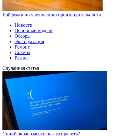
Лайфхаки по увеличению производительности
Новости
Основные модели
Обзоры
Эксплуатация
Ремонт
Советы
Разное
Случайная статья
Синий экран смерти: как исправить?